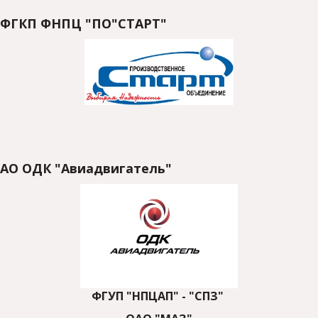
ФГКП ФНПЦ "ПО"СТАРТ"
АО ОДК "Авиадвигатель" 
ФГУП "НПЦАП" - "СПЗ" 