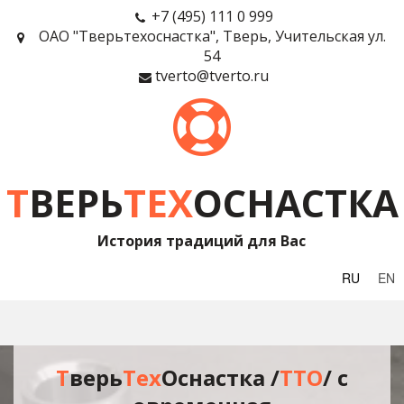
+7 (495) 111 0 999
ОАО "Тверьтехоснастка"
,
Тверь
,
Учительская ул.
54
tverto@tverto.ru
Т
ВЕРЬ
ТЕХ
ОСНАСТКА
История традиций для Вас
RU
EN
T
верь
Тех
Оснастка /
T
TО
/ с